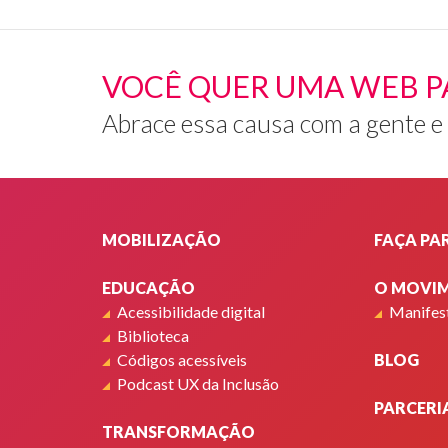
VOCÊ QUER UMA WEB P
Abrace essa causa com a gente e
Rodapé
MOBILIZAÇÃO
FAÇA PA
EDUCAÇÃO
O MOVI
Acessibilidade digital
Manifes
Biblioteca
Códigos acessíveis
BLOG
Podcast UX da Inclusão
PARCERI
TRANSFORMAÇÃO