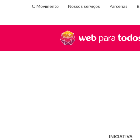
O Movimento
Nossos serviços
Parcerias
B
Você
Home
Parcerias
Kibon
está
em:
INICIATIVA