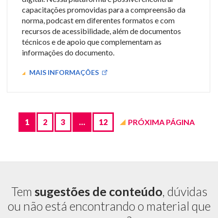
capacitações promovidas para a compreensão da
norma, podcast em diferentes formatos e com
recursos de acessibilidade, além de documentos
técnicos e de apoio que complementam as
informações do documento.
MAIS INFORMAÇÕES
Páginas
de
Biblioteca
1
2
3
…
12
PRÓXIMA PÁGINA
Tem
sugestões de conteúdo
, dúvidas
ou não está encontrando o material que