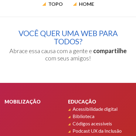
TOPO
HOME
VOCÊ QUER UMA WEB PARA
TODOS?
Abrace essa causa com a gente e
compartilhe
com seus amigos!
Rodapé
MOBILIZAÇÃO
EDUCAÇÃO
Acessibilidade digital
Biblioteca
Códigos acessíveis
Podcast UX da Inclusão