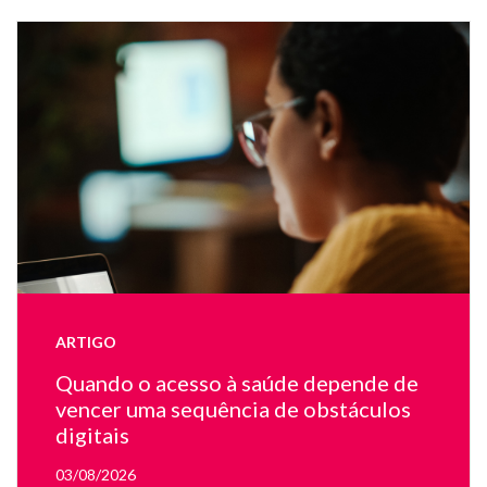
Mu
de
co
e
u
m
de
tr
fa
te
e
u
la
ARTIGO
on
ap
Quando o acesso à saúde depende de
u
vencer uma sequência de obstáculos
mé
digitais
03/08/2026