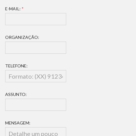
I
E-MAIL:
*
Z
A
Ç
Ã
O
ORGANIZAÇÃO:
:
N
O
M
E
TELEFONE:
:
M
E
N
S
ASSUNTO:
A
G
E
M
:
MENSAGEM: