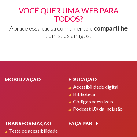
VOCÊ QUER UMA WEB PARA
TODOS?
Abrace essa causa com a gente e
compartilhe
com seus amigos!
Rodapé
MOBILIZAÇÃO
EDUCAÇÃO
Acessibilidade digital
Biblioteca
Códigos acessíveis
Podcast UX da Inclusão
TRANSFORMAÇÃO
FAÇA PARTE
Teste de acessibilidade