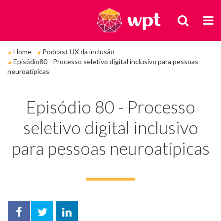
BUSCA
M
Você
Home
Podcast UX da inclusão
está
Episódio80 - Processo seletivo digital inclusivo para pessoas
em:
neuroatípicas
Episódio 80 - Processo
seletivo digital inclusivo
para pessoas neuroatípicas
Facebook
Twitter
LinkedIn