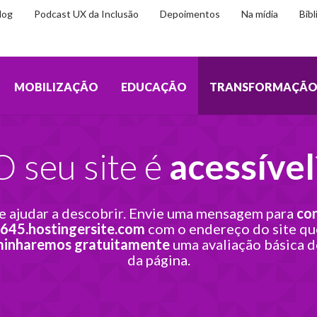
log
Podcast UX da Inclusão
Depoimentos
Na mídia
Bibl
MOBILIZAÇÃO
EDUCAÇÃO
TRANSFORMAÇÃ
O seu site é
acessível
te ajudar a descobrir. Envie uma mensagem para
co
645.hostingersite.com
com o endereço do site qu
inharemos gratuitamente
uma avaliação básica d
da página.