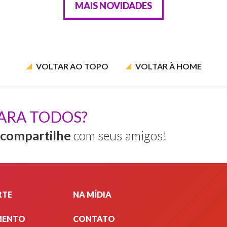
MAIS NOVIDADES
VOLTAR AO
TOPO
VOLTAR À
HOME
ARA TODOS?
compartilhe
com seus amigos!
RTE
NA MÍDIA
MENTO
CONTATO