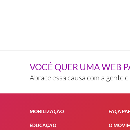
uma
médica.
VOCÊ QUER UMA WEB P
Abrace essa causa com a gente e
Rodapé
MOBILIZAÇÃO
FAÇA PA
EDUCAÇÃO
O MOVI