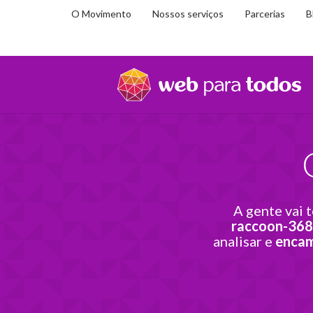
O Movimento
Nossos serviços
Parcerias
B
Você
Home
Transformação
está
em:
A gente vai 
raccoon-368
analisar e
encam