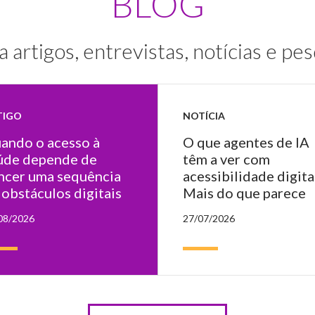
BLOG
a artigos, entrevistas, notícias e pes
TIGO
NOTÍCIA
ando o acesso à
O que agentes de IA
úde depende de
têm a ver com
ncer uma sequência
acessibilidade digita
 obstáculos digitais
Mais do que parece
08/2026
27/07/2026
ulta