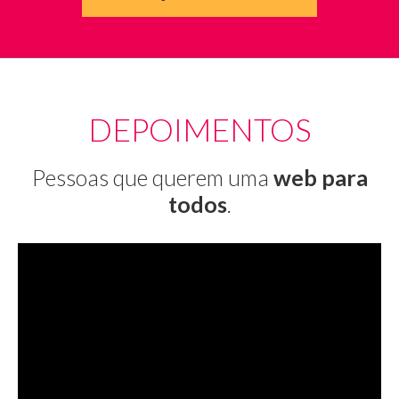
DEPOIMENTOS
Pessoas que querem uma
web para
todos
.
Foto
do
Alexandre
falando.
Ele
tem
cabelos
curtos