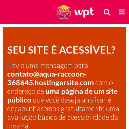
BUSCA
M
WPT
SEU SITE É ACESSÍVEL?
Envie uma mensagem para
contato@aqua-raccoon-
368645.hostingersite.com
com o
endereço de
uma página de um site
público
que você deseja analisar e
encaminharemos gratuitamente uma
avaliação básica de acessibilidade da
mesma.