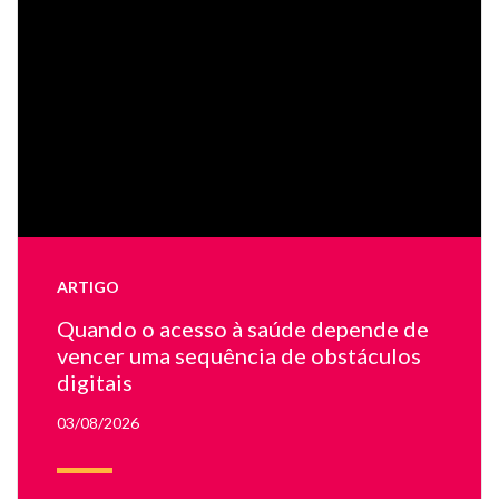
co
e
u
m
de
tr
fa
te
e
u
la
ARTIGO
on
ap
Quando o acesso à saúde depende de
u
vencer uma sequência de obstáculos
mé
digitais
03/08/2026